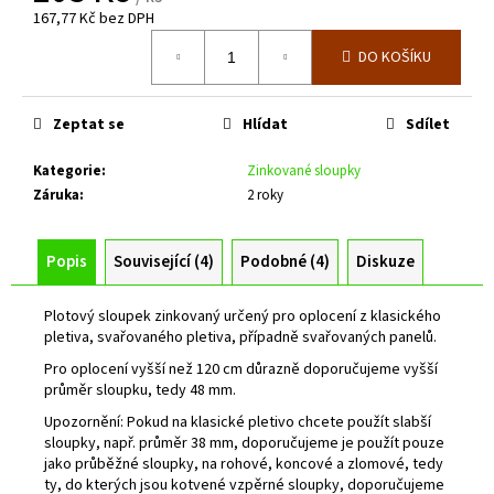
č
167,77 Kč bez DPH
u
Měrná
j
DO KOŠÍKU
cena:
e
m
e
Zeptat se
Hlídat
Sdílet
Kategorie
:
Zinkované sloupky
ZELENÉ
Záruka
:
2 roky
PLETIVO
POPLASTOVANÉ
IDEAL
Popis
Související (4)
Podobné (4)
Diskuze
1,65/2,5/ROLE
15M
SE
Plotový sloupek zinkovaný určený pro oplocení z klasického
ZAPLETENÝM
NAPÍNACÍM
pletiva, svařovaného pletiva, případně svařovaných panelů.
DRÁTEM,
Pro oplocení vyšší než 120 cm důrazně doporučujeme vyšší
VÝŠKA
průměr sloupku, tedy 48 mm.
2000
MM
Upozornění: Pokud na klasické pletivo chcete použít slabší
2
sloupky, např. průměr 38 mm, doporučujeme je použít pouze
059
jako průběžné sloupky, na rohové, koncové a zlomové, tedy
Kč
ty, do kterých jsou kotvené vzpěrné sloupky, doporučujeme