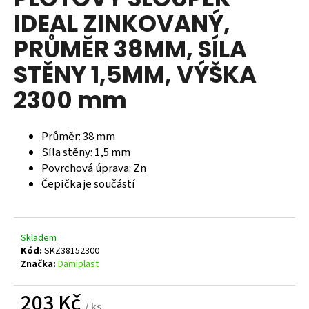
je
a
IDEAL ZINKOVANÝ,
0,0
z
j
PRŮMĚR 38MM, SÍLA
5
í
hvězdiček.
STĚNY 1,5MM, VÝŠKA
t
?
2300 mm
Průměr: 38 mm
Síla stěny: 1,5 mm
HLEDAT
Povrchová úprava: Zn
Čepička je součástí
D
o
Skladem
p
Kód:
SKZ38152300
o
Značka:
Damiplast
r
u
203 Kč
/ ks