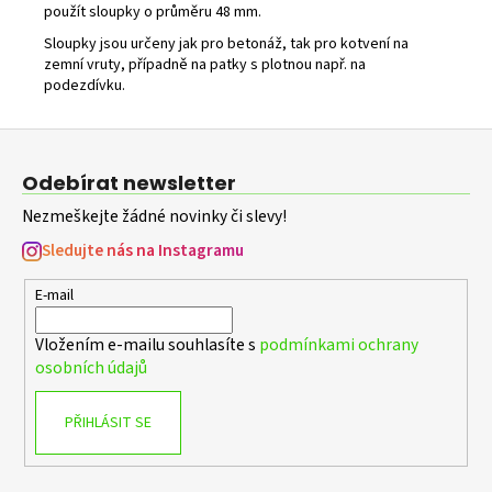
použít sloupky o průměru 48 mm.
Sloupky jsou určeny jak pro betonáž, tak pro kotvení na
zemní vruty, případně na patky s plotnou např. na
podezdívku.
Z
á
Odebírat newsletter
p
Nezmeškejte žádné novinky či slevy!
a
t
Sledujte nás na Instagramu
í
E-mail
Vložením e-mailu souhlasíte s
podmínkami ochrany
osobních údajů
PŘIHLÁSIT SE