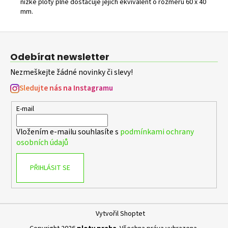
nízké ploty plně dostačuje jejich ekvivalent o rozměru 60 x 40
mm.
Z
á
Odebírat newsletter
p
Nezmeškejte žádné novinky či slevy!
a
t
Sledujte nás na Instagramu
í
E-mail
Vložením e-mailu souhlasíte s
podmínkami ochrany
osobních údajů
PŘIHLÁSIT SE
Vytvořil Shoptet