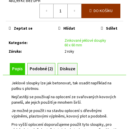
č
480,99 Kč bez DPH
u
Měrná
DO KOŠÍKU
cena:
j
e
m
Zeptat se
Hlídat
Sdílet
e
Zinkované jeklové sloupky
Kategorie
:
60 x 60 mm
ZELENÁ
Záruka
:
2 roky
ZAHRADNÍ
BRANKA
CELOVÝPLET
S
Popis
Podobné (2)
Diskuze
PŘÍPRAVOU
NA
FAB
Jeklové sloupky lze jak betonovat, tak osadit například na
Š.1000
patku s plotnou.
MM,
Nejčastěji se používají na oplocení ze svařovaných kovových
V.
panelů, ale jejich použití je mnohem širší.
1000
MM
Je možné je použít i na stavbu oplocení s dřevěnými
4
výplněmi, plastovými výplněmi, kovový plot a podobně.
344
Pro vyšší oplocení doporučujeme použít tyto sloupky, pro
Kč