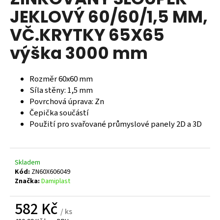
je
a
JEKLOVÝ 60/60/1,5 MM,
0,0
z
j
VČ.KRYTKY 65X65
5
í
hvězdiček.
výška 3000 mm
t
?
Rozměr 60x60 mm
Síla stěny: 1,5 mm
Povrchová úprava: Zn
Čepička součástí
HLEDAT
Použití pro svařované průmyslové panely 2D a 3D
D
Skladem
o
Kód:
ZN60X606049
p
Značka:
Damiplast
o
r
582 Kč
u
/ ks