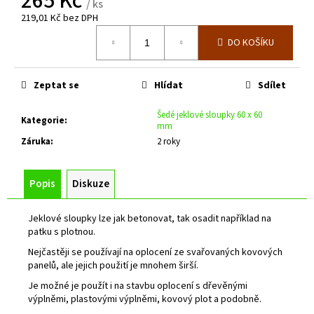
265 Kč
č
/ ks
u
219,01 Kč bez DPH
j
Měrná
DO KOŠÍKU
cena:
e
m
e
Zeptat se
Hlídat
Sdílet
Šedé jeklové sloupky 60 x 60
RÁM
Kategorie
:
mm
BRÁNY
Záruka
:
2 roky
PRO
VLASTNÍ
VÝPLŇ
Š.3500
Popis
Diskuze
X
V.2000
MM
Jeklové sloupky lze jak betonovat, tak osadit například na
S
patku s plotnou.
PŘÍČNÍKEM
PRO
Nejčastěji se používají na oplocení ze svařovaných kovových
POHON
panelů, ale jejich použití je mnohem širší.
19
Je možné je použít i na stavbu oplocení s dřevěnými
616
výplněmi, plastovými výplněmi, kovový plot a podobně.
Kč