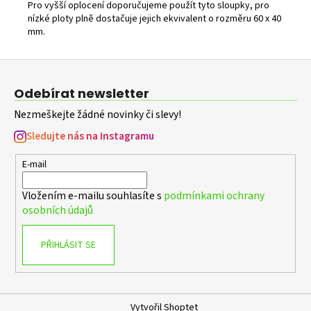
Pro vyšší oplocení doporučujeme použít tyto sloupky, pro
nízké ploty plně dostačuje jejich ekvivalent o rozměru 60 x 40
mm.
Z
á
Odebírat newsletter
p
Nezmeškejte žádné novinky či slevy!
a
t
Sledujte nás na Instagramu
í
E-mail
Vložením e-mailu souhlasíte s
podmínkami ochrany
osobních údajů
PŘIHLÁSIT SE
Vytvořil Shoptet