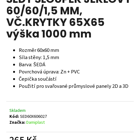
je
a
60/60/1,5 MM,
0,0
z
j
VČ.KRYTKY 65X65
5
í
hvězdiček.
výška 1000 mm
t
?
Rozměr 60x60 mm
Síla stěny: 1,5 mm
Barva: ŠEDÁ
Povrchová úprava: Zn + PVC
HLEDAT
Čepička součástí
Použití pro svařované průmyslové panely 2D a 3D
D
o
Skladem
p
Kód:
SED60X606027
o
Značka:
Damiplast
r
u